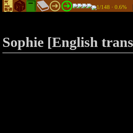
1/148 · 0.6%
Sophie [English trans