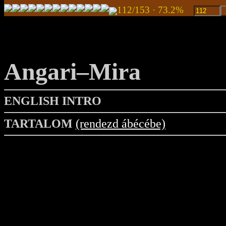
112/153 · 73.2%
Angari–Mira
ENGLISH INTRO
TARTALOM
(rendezd ábécébe)