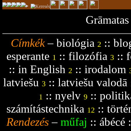
Grāmatas 
Címkék
–
biológia
::
blo
2
esperante
::
filozófia
::
f
1
3
::
in English
::
irodalom
2
latviešu
::
latviešu valodā
3
::
nyelv
::
politik
1
9
számítástechnika
::
tört
12
Rendezés
–
műfaj
::
ábécé