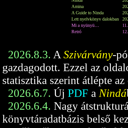
Ninda
202
Amina
202
A Guide to Ninda
202
Lett nyelvkönyv dalokban
202
Mi a nyünyü…
11
Retró
12.
2026.8.3.
A
Szivárvány
-pó
gazdagodott. Ezzel az oldalo
statisztika szerint átlépte az
2026.6.7.
Új
PDF
a
Nindá
2026.6.4.
Nagy átstrukturá
könyvtáradatbázis belső keze