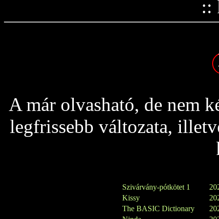
::
A már olvasható, de nem ké
legfrissebb változata, ille
Szivárvány-pótkötet 1
202
Kissy
202
The BASIC Dictionary
202