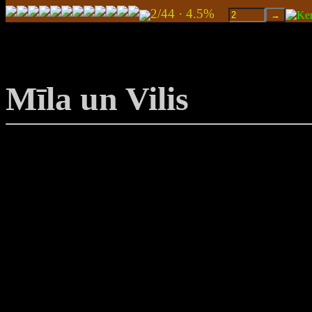
2/44 · 4.5%
Mīla un Vilis