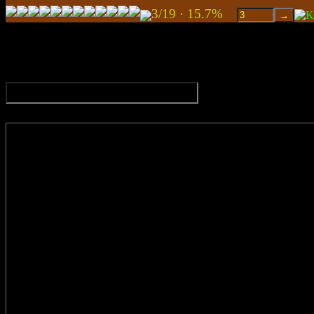
3/19 · 15.7%
A címed · Your address · Tava adrese · Via a
Az üzenet · The message · Vēstule · La mes