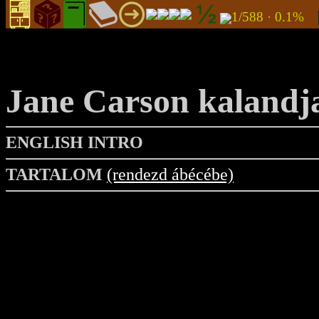
1/588 · 0.1%
Jane Carson kalandj
ENGLISH INTRO
TARTALOM
(rendezd ábécébe)