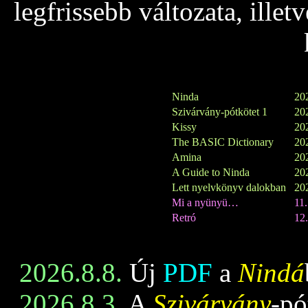
legfrissebb változata, ille
Ninda
202
Szivárvány-pótkötet 1
202
Kissy
202
The BASIC Dictionary
202
Amina
202
A Guide to Ninda
202
Lett nyelvkönyv dalokban
202
Mi a nyünyü…
11
Retró
12.
2026.8.8.
Új
PDF
a
Nindá
2026.8.3.
A
Szivárvány
-pó