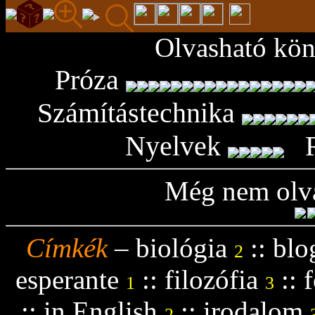
Olvasható kön
Próza
Számítástechnika
Nyelvek
Még nem olva
Címkék
–
biológia
::
blo
2
esperante
::
filozófia
::
f
1
3
::
in English
::
irodalom
2