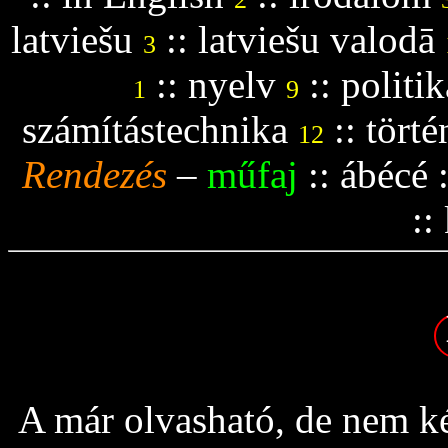
latviešu
::
latviešu valodā
3
::
nyelv
::
politik
1
9
számítástechnika
::
tört
12
Rendezés
–
műfaj
::
ábécé
::
A már olvasható, de nem ké