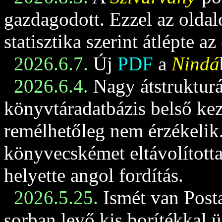
gazdagodott. Ezzel az oldalo
statisztika szerint átlépte az
2026.6.7.
Új
PDF
a
Nindá
2026.6.4.
Nagy átstrukturá
könyvtáradatbázis belső keze
remélhetőleg nem érzékelik
könyvecskémet eltávolította
helyette angol fordítás.
2026.5.25.
Ismét van Posta
sorban levő kis borítékkal 