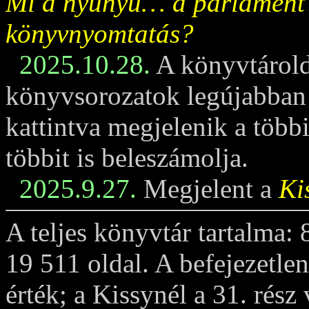
Mi a nyünyü… a parlament
könyvnyomtatás?
2025.10.28.
A könyvtárold
könyvsorozatok legújabban m
kattintva megjelenik a többi
többit is beleszámolja.
2025.9.27.
Megjelent a
Ki
A teljes könyvtár tartalma:
19 511 oldal. A befejezetle
érték; a Kissynél a 31. rész