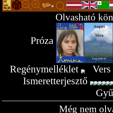
Olvasható kön
Próza
Regénymelléklet
Vers
Ismeretterjesztő
Gyű
Még nem olva