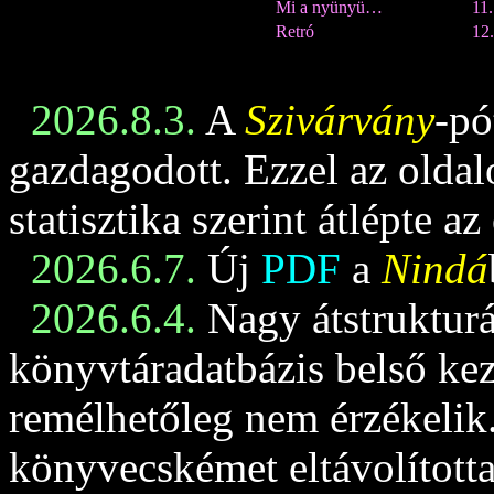
Mi a nyünyü…
11
Retró
12.
2026.8.3.
A
Szivárvány
-pó
gazdagodott. Ezzel az oldalo
statisztika szerint átlépte az
2026.6.7.
Új
PDF
a
Nindá
2026.6.4.
Nagy átstrukturá
könyvtáradatbázis belső keze
remélhetőleg nem érzékelik
könyvecskémet eltávolította