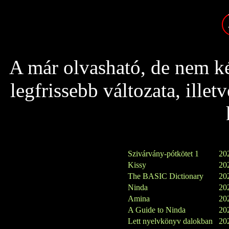
A már olvasható, de nem ké
legfrissebb változata, ille
Szivárvány-pótkötet 1
202
Kissy
202
The BASIC Dictionary
202
Ninda
202
Amina
202
A Guide to Ninda
202
Lett nyelvkönyv dalokban
202