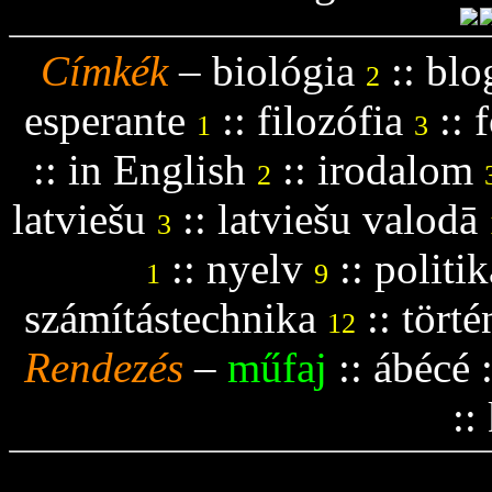
Címkék
–
biológia
::
blo
2
esperante
::
filozófia
::
f
1
3
::
in English
::
irodalom
2
latviešu
::
latviešu valodā
3
::
nyelv
::
politik
1
9
számítástechnika
::
tört
12
Rendezés
–
műfaj
::
ábécé
::