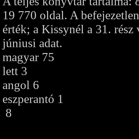
A teljes könyvtár tartalma:
19 770 oldal. A befejezetle
érték; a Kissynél a 31. rész
júniusi adat.
magyar 75
lett 3
angol 6
eszperantó 1
8