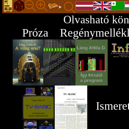
Olvasható kön
Próza
Regénymellékl
Ismeret