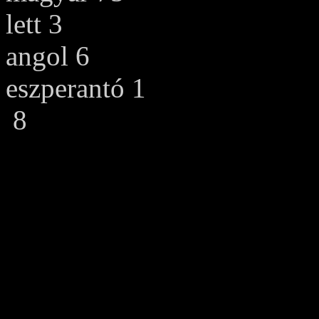
lett 3
angol 6
eszperantó 1
8