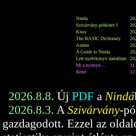
Ninda
202
Szivárvány-pótkötet 1
202
Kissy
202
The BASIC Dictionary
202
Amina
202
A Guide to Ninda
202
Lett nyelvkönyv dalokban
202
Mi a nyünyü…
11
Retró
12.
2026.8.8.
Új
PDF
a
Nindá
2026.8.3.
A
Szivárvány
-pó
gazdagodott. Ezzel az oldalo