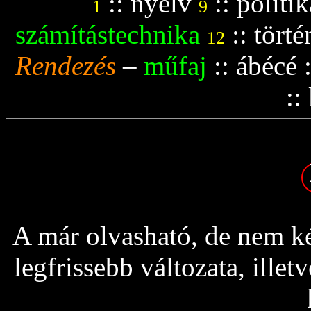
::
nyelv
::
politik
1
9
számítástechnika
::
tört
12
Rendezés
–
műfaj
::
ábécé
::
A már olvasható, de nem ké
legfrissebb változata, ille