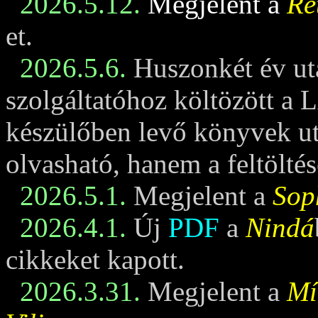
2026.5.12.
Megjelent a
Re
et.
2026.5.6.
Huszonkét év ut
szolgáltatóhoz költözött a 
készülőben levő könyvek u
olvasható, hanem a feltöltés
2026.5.1.
Megjelent a
Sop
2026.4.1.
Új
PDF
a
Nindá
cikkeket kapott.
2026.3.31.
Megjelent a
Mí