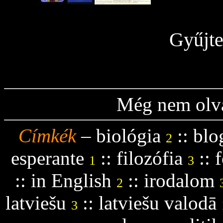
Gyűjt
Még nem olva
Címkék
–
biológia
::
blo
2
esperante
::
filozófia
::
f
1
3
::
in English
::
irodalom
2
latviešu
::
latviešu valodā
3