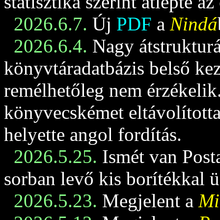
statisztika szerint átlépte az
2026.6.7.
Új
PDF
a
Nindá
2026.6.4.
Nagy átstrukturá
könyvtáradatbázis belső keze
remélhetőleg nem érzékelik
könyvecskémet eltávolította
helyette angol fordítás.
2026.5.25.
Ismét van Posta
sorban levő kis borítékkal 
2026.5.23.
Megjelent a
Mi