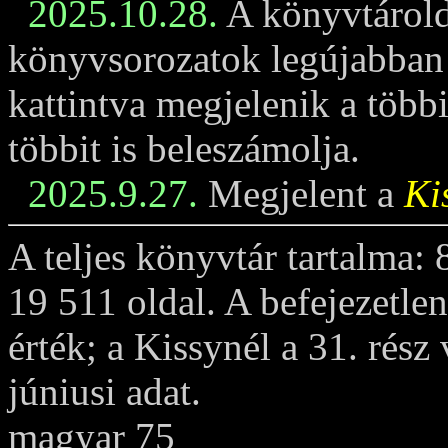
2025.10.28.
A könyvtárold
könyvsorozatok legújabban m
kattintva megjelenik a többi
többit is beleszámolja.
2025.9.27.
Megjelent a
Ki
A teljes könyvtár tartalma:
19 511 oldal. A befejezetle
érték; a Kissynél a 31. rész
júniusi adat.
magyar 75