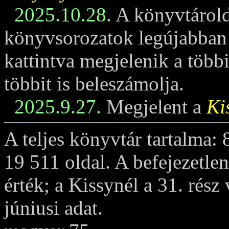
2025.10.28.
A könyvtárold
könyvsorozatok legújabban m
kattintva megjelenik a többi
többit is beleszámolja.
2025.9.27.
Megjelent a
Ki
A teljes könyvtár tartalma:
19 511 oldal. A befejezetle
érték; a Kissynél a 31. rész
júniusi adat.