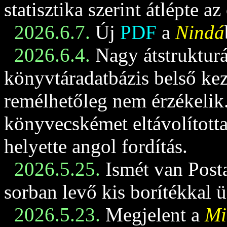
statisztika szerint átlépte az
2026.6.7.
Új
PDF
a
Nindá
2026.6.4.
Nagy átstrukturá
könyvtáradatbázis belső keze
remélhetőleg nem érzékelik
könyvecskémet eltávolította
helyette angol fordítás.
2026.5.25.
Ismét van Posta
sorban levő kis borítékkal 
2026.5.23.
Megjelent a
Mi