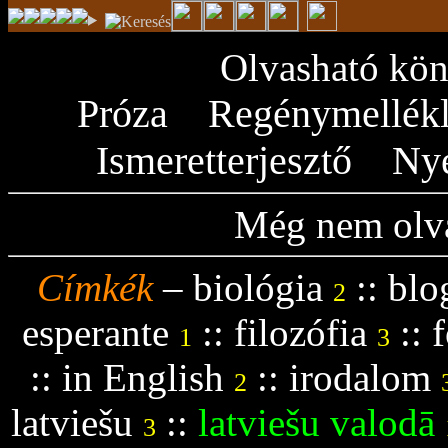
Olvasható kön
Próza
Regénymellékl
Ismeretterjesztő
Ny
Még nem olva
Címkék
–
biológia
::
blo
2
esperante
::
filozófia
::
f
1
3
::
in English
::
irodalom
2
latviešu
::
latviešu valodā
3