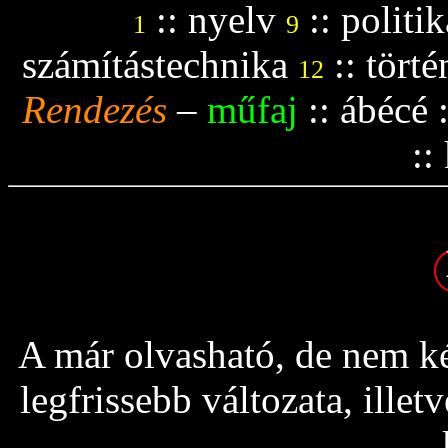
::
nyelv
::
politik
1
9
számítástechnika
::
tört
12
Rendezés
–
műfaj
::
ábécé
::
A már olvasható, de nem ké
legfrissebb változata, ille