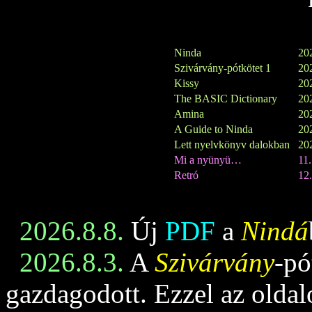
Ninda
202
Szivárvány-pótkötet 1
202
Kissy
202
The BASIC Dictionary
202
Amina
202
A Guide to Ninda
202
Lett nyelvkönyv dalokban
202
Mi a nyünyü…
11
Retró
12.
2026.8.8.
Új
PDF
a
Nindá
2026.8.3.
A
Szivárvány
-pó
gazdagodott. Ezzel az oldalo