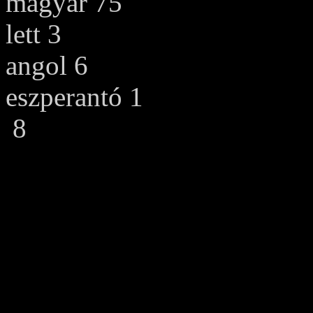
magyar 75
lett 3
angol 6
eszperantó 1
8