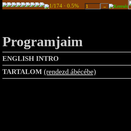
1/174 · 0.5%
Programjaim
ENGLISH INTRO
TARTALOM
(rendezd ábécébe)