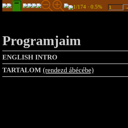
1/174 · 0.5%
Programjaim
ENGLISH INTRO
TARTALOM
(rendezd ábécébe)