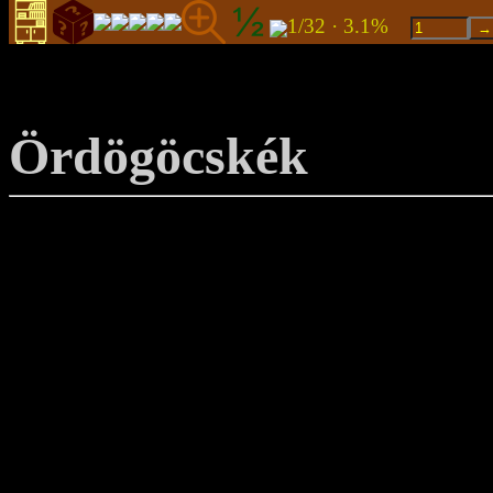
1/32 · 3.1%
Ördögöcskék