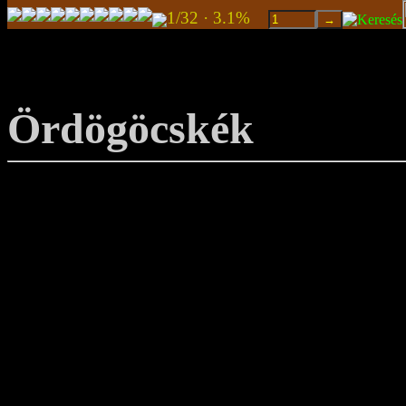
1/32 · 3.1%
Ördögöcskék