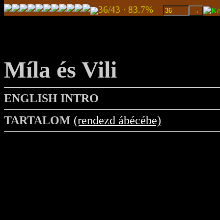
36/43 · 83.7%
Míla és Vili
ENGLISH INTRO
TARTALOM
(rendezd ábécébe)