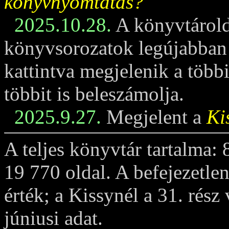
könyvnyomtatás?
2025.10.28.
A könyvtárold
könyvsorozatok legújabban m
kattintva megjelenik a többi
többit is beleszámolja.
2025.9.27.
Megjelent a
Ki
A teljes könyvtár tartalma:
19 770 oldal. A befejezetle
érték; a Kissynél a 31. rész
júniusi adat.