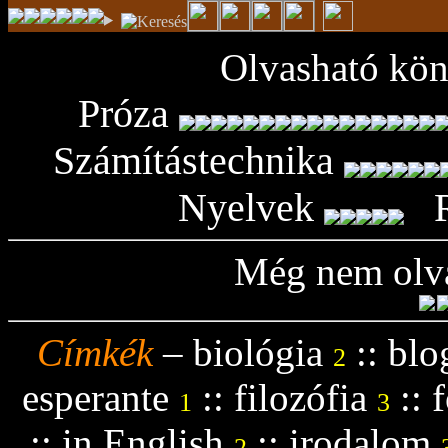
Olvasható kön
Próza
Számítástechnika
Nyelvek
Még nem olva
Címkék
–
biológia
::
blo
2
esperante
::
filozófia
::
f
1
3
::
in English
::
irodalom
2