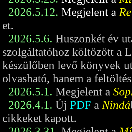
2026.5.12.
Megjelent a
Re
et.
2026.5.6.
Huszonkét év ut
szolgáltatóhoz költözött a 
készülőben levő könyvek u
olvasható, hanem a feltöltés
2026.5.1.
Megjelent a
Sop
2026.4.1.
Új
PDF
a
Nindá
cikkeket kapott.
2026.3.31.
Megjelent a
Mí