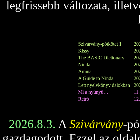
legfrissebb változata, ille
Szivárvány-pótkötet 1
202
Kissy
202
The BASIC Dictionary
202
Ninda
202
Amina
202
A Guide to Ninda
202
Lett nyelvkönyv dalokban
202
Mi a nyünyü…
11
Retró
12.
2026.8.3.
A
Szivárvány
-pó
gazdagodott. Ezzel az oldalo