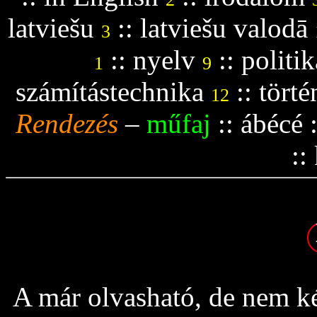
latviešu
::
latviešu valodā
3
::
nyelv
::
politik
1
9
számítástechnika
::
tört
12
Rendezés
–
műfaj
::
ábécé
::
A már olvasható, de nem ké