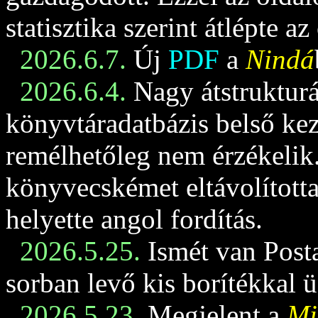
statisztika szerint átlépte az
2026.6.7.
Új
PDF
a
Nindá
2026.6.4.
Nagy átstrukturá
könyvtáradatbázis belső keze
remélhetőleg nem érzékelik
könyvecskémet eltávolította
helyette angol fordítás.
2026.5.25.
Ismét van Posta
sorban levő kis borítékkal 
2026.5.23.
Megjelent a
Mi