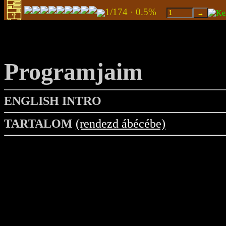
1/174 · 0.5%
Programjaim
ENGLISH INTRO
TARTALOM
(rendezd ábécébe)