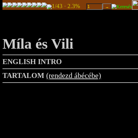
1/43 · 2.3%
Míla és Vili
ENGLISH INTRO
TARTALOM
(rendezd ábécébe)