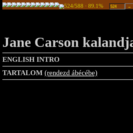
524/588 · 89.1%
Jane Carson kalandj
ENGLISH INTRO
TARTALOM
(rendezd ábécébe)