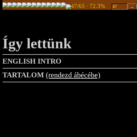
47/65 · 72.3%
Így lettünk
ENGLISH INTRO
TARTALOM
(rendezd ábécébe)