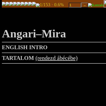
1/153 · 0.6%
Angari–Mira
ENGLISH INTRO
TARTALOM
(rendezd ábécébe)