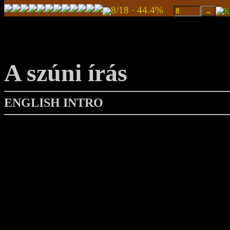
8/18 · 44.4%
A szúni írás
ENGLISH INTRO