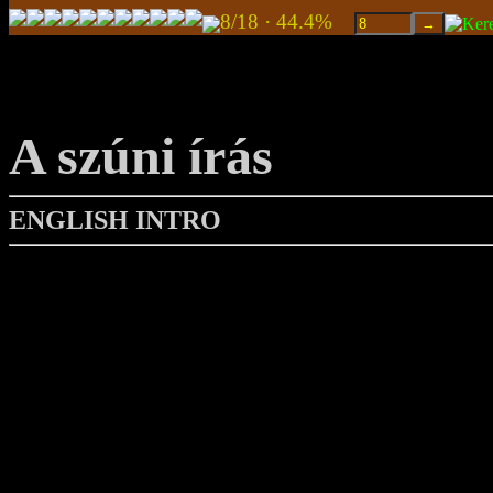
8/18 · 44.4%
A szúni írás
ENGLISH INTRO