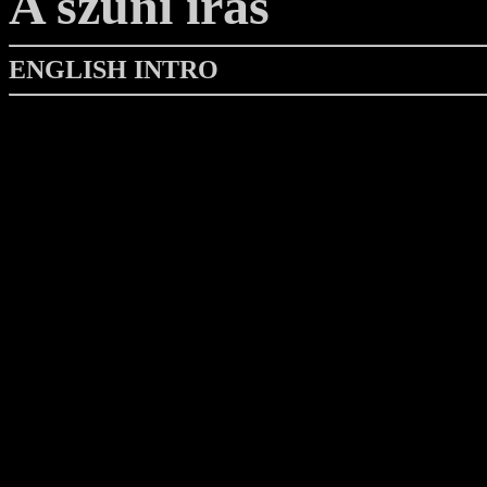
A szúni írás
ENGLISH INTRO