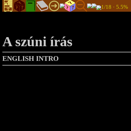
1/18 · 5.5
A szúni írás
ENGLISH INTRO