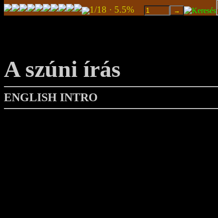
1/18 · 5.5%
A szúni írás
ENGLISH INTRO