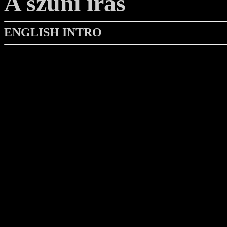
A szúni írás
ENGLISH INTRO