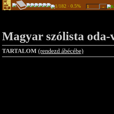
1/182 · 0.5%
Magyar szólista oda-
TARTALOM
(rendezd ábécébe)