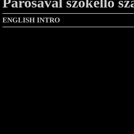
Párosával szökellő s
ENGLISH INTRO