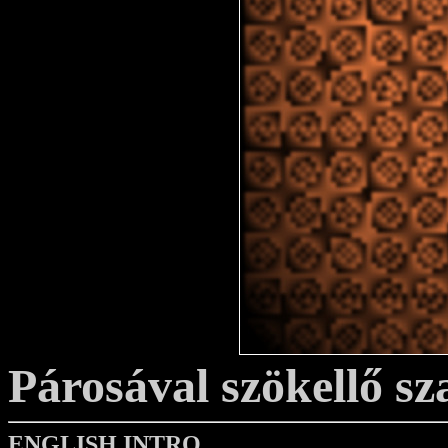
Párosával szökellő s
ENGLISH INTRO