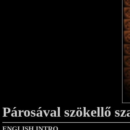
Párosával szökellő s
ENGLISH INTRO