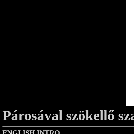
Párosával szökellő s
ENGLISH INTRO