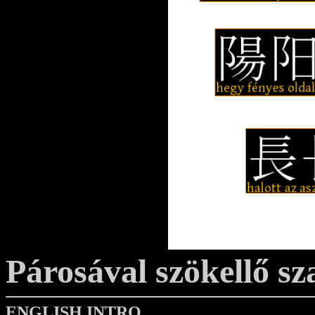
Párosával szökellő s
ENGLISH INTRO