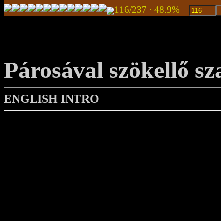
116/237 · 48.9%
Párosával szökellő s
ENGLISH INTRO