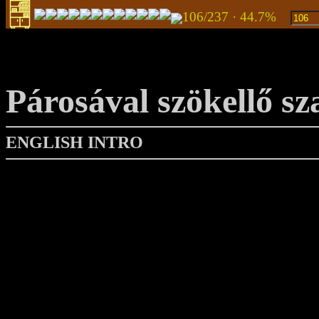
106/237 · 44.7%
Párosával szökellő s
ENGLISH INTRO