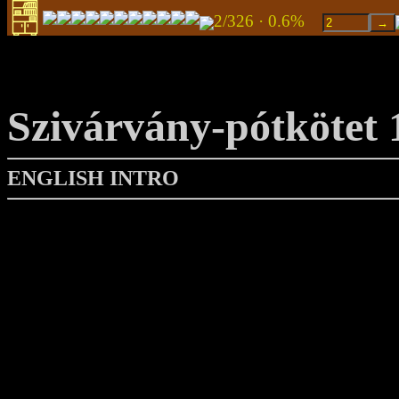
2/326 · 0.6%
Szivárvány-pótkötet 
ENGLISH INTRO