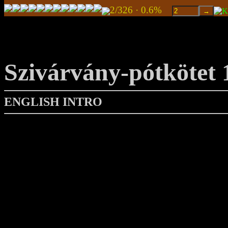
2/326 · 0.6%
Szivárvány-pótkötet 
ENGLISH INTRO