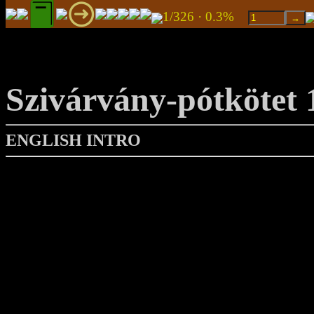
1/326 · 0.3%
Szivárvány-pótkötet 
ENGLISH INTRO