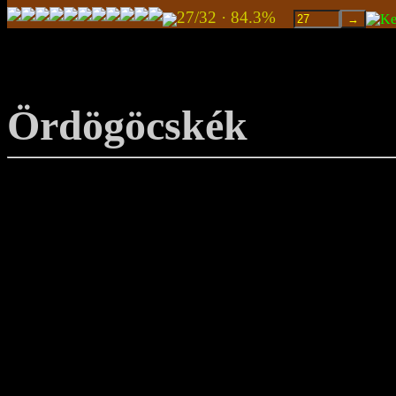
27/32 · 84.3%
Ördögöcskék