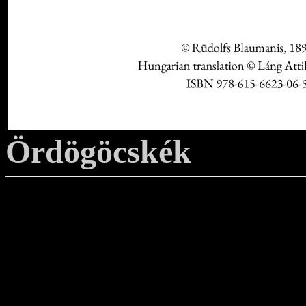
Ördögöcskék