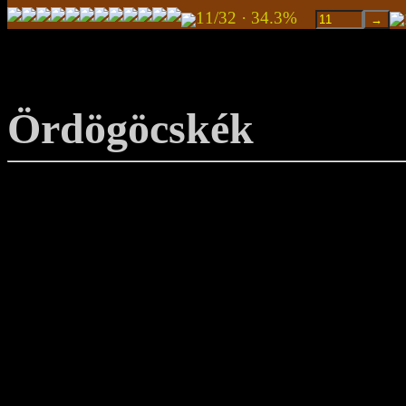
11/32 · 34.3%
Ördögöcskék