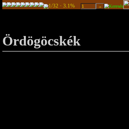
1/32 · 3.1%
Ördögöcskék