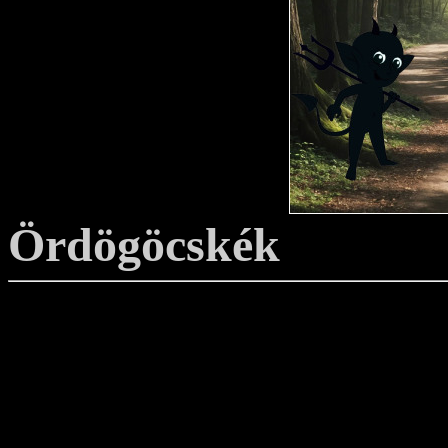
Ördögöcskék