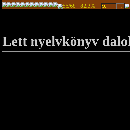
56/68 · 82.3%
Lett nyelvkönyv dal