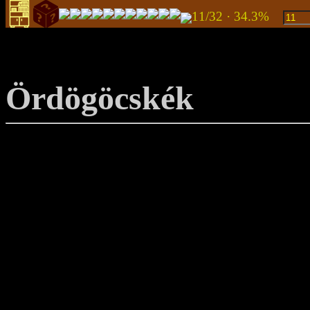
11/32 · 34.3%
Ördögöcskék