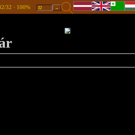
32/32 · 100%
ár