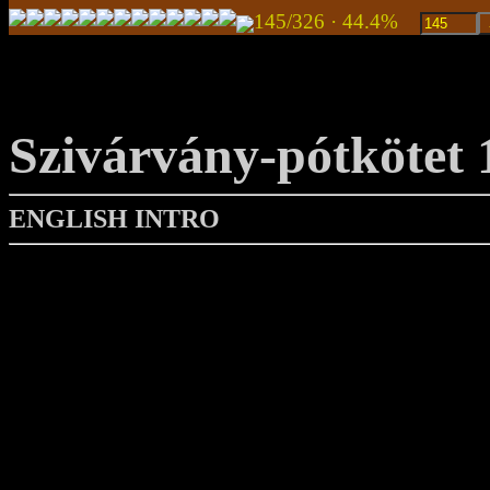
145/326 · 44.4%
Szivárvány-pótkötet 
ENGLISH INTRO