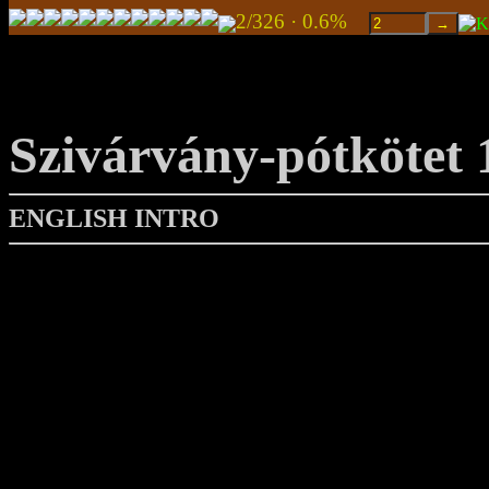
2/326 · 0.6%
Szivárvány-pótkötet 
ENGLISH INTRO