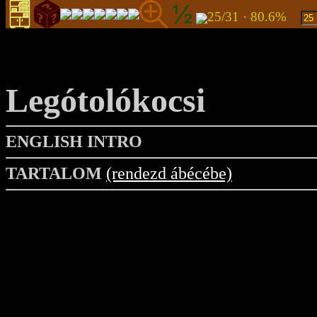
25/31 · 80.6%
Legótolókocsi
ENGLISH INTRO
TARTALOM
(rendezd ábécébe)