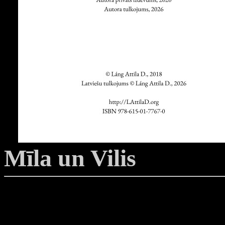
Mīla un Vilis